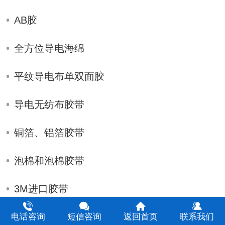
AB胶
全方位导电海绵
平纹导电布单双面胶
导电无纺布胶带
铜箔、铝箔胶带
泡棉和泡棉胶带
3M进口胶带
导热及散热胶带
电话咨询
短信咨询
返回首页
联系我们